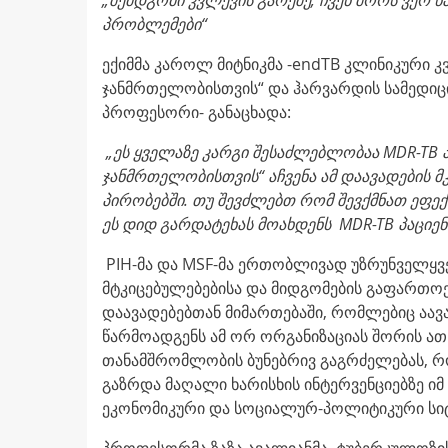
პრობლემები“
ექიმმა კაროლ მიტნიკმა -endTB კლინიკური 
ჯანმრთელობისთვის“ და ჰარვარდის სამედიც
პროფესორი- განაცხადა:
„
ეს
ყველაზე
კარგი
შესაძლებლობაა
MDR-TB
ჯანმრთელობისთვის“ აჩვენა ამ დაავადების 
პირობებში.
თუ
შევძლებთ
რომ
შევქმნათ
ეფექ
ეს დიდ
გარდატეხას
მოახდენს
MDR-TB
პაციენ
PIH-მა და MSF-მა ერთობლივად უზრუნველყვე
მტკიცებულებებისა და მიდგომების გაფართო
დაავადებებთან მიმართებაში, რომლებიც აავ
წარმოადგენს ამ ორ ორგანიზაციას შორის ა
თანამშრომლობის ბუნებრივ გაგრძელებას, 
გაზრდა მაღალი ხარისხის ინტერვენციებზე იმ
ეკონომიკური და სოციალურ-პოლიტიკური სიტ
პროფესორმა ზაზა ავალიანმა, ტუბერკულოზი