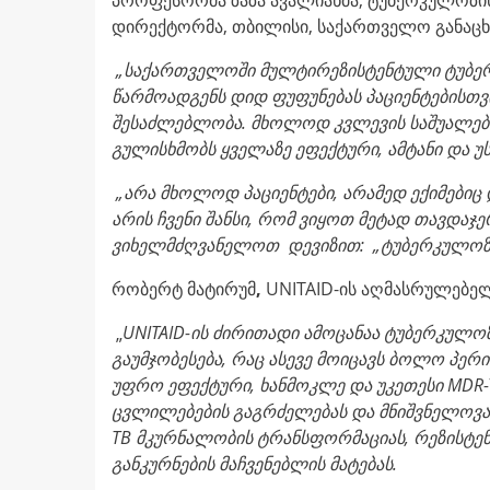
დირექტორმა, თბილისი, საქართველო განაცხ
„
საქართველოში მულტირეზისტენტული ტუბ
წარმოადგენს დიდ ფუფუნებას პაციენტებისთვ
შესაძლებლობა
.
მხოლოდ
კვლევის
საშუალებ
გულისხმობს ყველაზე ეფექტური, ამტანი და უ
„
არა
მხოლოდ
პაციენტები
,
არამედ
ექიმებიც
არის
ჩვენი
შანსი
,
რომ
ვიყოთ
მეტად
თავდაჯე
ვიხელმძღვანელოთ
დევიზით
: „
ტუბერკულოზ
რობერტ
მატირუმ
,
UNITAID-ის აღმასრულებე
„
UNITAID-
ის
ძირითადი
ამოცანაა
ტუბერკულო
გაუმჯობესება, რაც ასევე მოიცავს ბოლო პე
უფრო ეფექტური, ხანმოკლე და უკეთესი
MDR
ცვლილებების გაგრძელებას და მნიშვნელოვა
TB
მკურნალობის ტრანსფორმაციას, რეზისტე
განკურნების მაჩვენებლის მატებას.