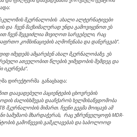
ადა:
ერკულოზის მკურნალობის
ახალი
ალტერნატივები
ის და ჩვენ
მაქსიმალურად
უნდა
გამოვიყენოთ
ეს
ით ჩვენ შეგვიძლია მივიღოთ სარგებელი, რაც
საფრთო კომბინაციების აღმოჩენასა და დანერგვას“.
დიდ
იმედებს
ამყარებენ
ახალ
მკურნალობაზე
.
ეს
რებული
ათეულობით
წლების
უიმედობის
შემდეგ და
ი
იკურნება“.
ლმა დირექტორმა განაცხადა:
ზით
დაავადებული
პაციენტების
ცხოვრების
რიოდის ძალისხმევას დააჩქაროს ხელმისაწვდომობა
-TB
მკურნალობის მიმართ.
ჩვენი გეგმა მოიცავს ამ
ნი სამუშაოს მხარდაჭერას, რაც უზრუნველყოფს
MDR-
ნტობის გამოწვევის გამკლავებას და საბოლოოდ