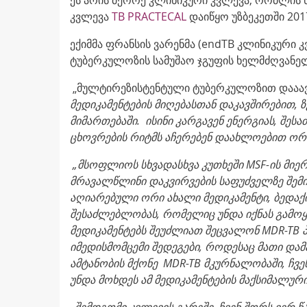
კვლევა
TB PRACTECAL
დაიწყო უზბეკეთში 201
ექიმმა ფრანსის ვარენმა (endTB კლინიკური კ
ტუბერკულოზის სამუშაო ჯგუფის ხელმძღვანელ
„მულტირეზისტენტული ტუბერკულოზით დააავ
მედიკამენტების
მიღებასთან დაკავშირებით, 
მიმართებაში.
ისინი
კარგავენ ენერგიას
,
შესა
ცხოვრების
რიტმს
აჩერებენ
დაახლოებით
ორ
„მსოფლიოს სხვადასხვა კუთხეში
MSF
-ის მი
მრავალწლინი დაკვირვების საფუძველზე შე
აღიარებული ორი ახალი მედიკამენტი, ბედა
შესაძლებლობას, რომელიც უნდა იქნას გამოყე
მედიკამენტებს შეუძლიათ შეცვალონ
MDR-TB
პ
იმედისმომცემი შედეგები, როდესაც მათი და
ამტანობის მქონე
MDR-TB
მკურნალობაში, ჩვე
უნდა მოხდეს ამ მედიკამენტების მაქსიმალური
„
შემდგომი კვლევის გარეშე,
ჩვენ
შორს
ვერ
წ