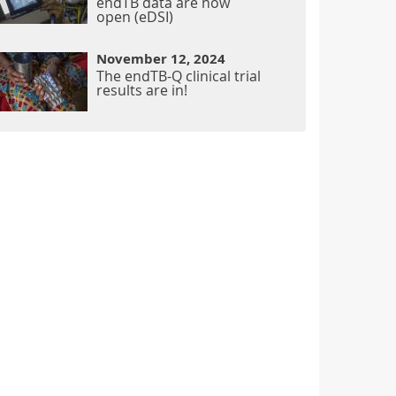
endTB data are now
open (eDSI)
November 12, 2024
The endTB-Q clinical trial
results are in!